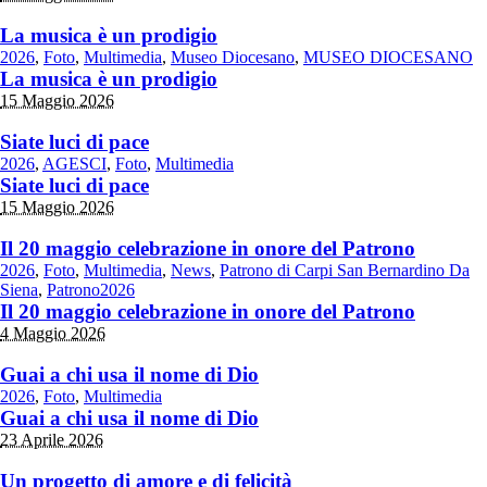
La musica è un prodigio
2026
,
Foto
,
Multimedia
,
Museo Diocesano
,
MUSEO DIOCESANO
La musica è un prodigio
15 Maggio 2026
Siate luci di pace
2026
,
AGESCI
,
Foto
,
Multimedia
Siate luci di pace
15 Maggio 2026
Il 20 maggio celebrazione in onore del Patrono
2026
,
Foto
,
Multimedia
,
News
,
Patrono di Carpi San Bernardino Da
Siena
,
Patrono2026
Il 20 maggio celebrazione in onore del Patrono
4 Maggio 2026
Guai a chi usa il nome di Dio
2026
,
Foto
,
Multimedia
Guai a chi usa il nome di Dio
23 Aprile 2026
Un progetto di amore e di felicità