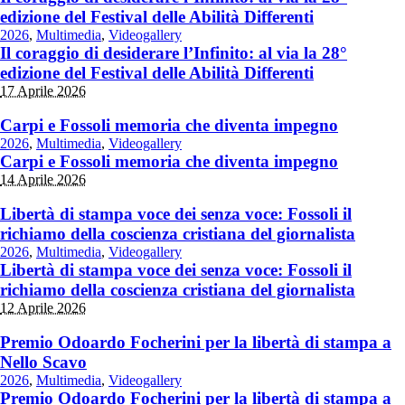
edizione del Festival delle Abilità Differenti
2026
,
Multimedia
,
Videogallery
Il coraggio di desiderare l’Infinito: al via la 28°
edizione del Festival delle Abilità Differenti
17 Aprile 2026
Carpi e Fossoli memoria che diventa impegno
2026
,
Multimedia
,
Videogallery
Carpi e Fossoli memoria che diventa impegno
14 Aprile 2026
Libertà di stampa voce dei senza voce: Fossoli il
richiamo della coscienza cristiana del giornalista
2026
,
Multimedia
,
Videogallery
Libertà di stampa voce dei senza voce: Fossoli il
richiamo della coscienza cristiana del giornalista
12 Aprile 2026
Premio Odoardo Focherini per la libertà di stampa a
Nello Scavo
2026
,
Multimedia
,
Videogallery
Premio Odoardo Focherini per la libertà di stampa a