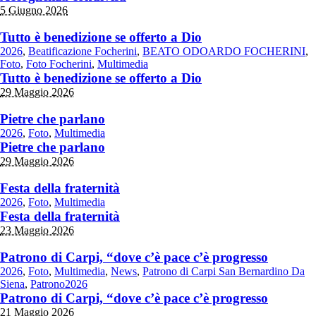
5 Giugno 2026
Tutto è benedizione se offerto a Dio
2026
,
Beatificazione Focherini
,
BEATO ODOARDO FOCHERINI
,
Foto
,
Foto Focherini
,
Multimedia
Tutto è benedizione se offerto a Dio
29 Maggio 2026
Pietre che parlano
2026
,
Foto
,
Multimedia
Pietre che parlano
29 Maggio 2026
Festa della fraternità
2026
,
Foto
,
Multimedia
Festa della fraternità
23 Maggio 2026
Patrono di Carpi, “dove c’è pace c’è progresso
2026
,
Foto
,
Multimedia
,
News
,
Patrono di Carpi San Bernardino Da
Siena
,
Patrono2026
Patrono di Carpi, “dove c’è pace c’è progresso
21 Maggio 2026