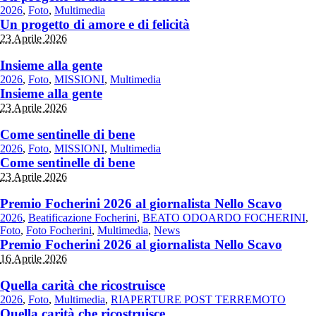
2026
,
Foto
,
Multimedia
Un progetto di amore e di felicità
23 Aprile 2026
Insieme alla gente
2026
,
Foto
,
MISSIONI
,
Multimedia
Insieme alla gente
23 Aprile 2026
Come sentinelle di bene
2026
,
Foto
,
MISSIONI
,
Multimedia
Come sentinelle di bene
23 Aprile 2026
Premio Focherini 2026 al giornalista Nello Scavo
2026
,
Beatificazione Focherini
,
BEATO ODOARDO FOCHERINI
,
Foto
,
Foto Focherini
,
Multimedia
,
News
Premio Focherini 2026 al giornalista Nello Scavo
16 Aprile 2026
Quella carità che ricostruisce
2026
,
Foto
,
Multimedia
,
RIAPERTURE POST TERREMOTO
Quella carità che ricostruisce