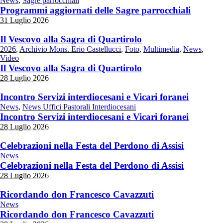
News
,
Sagre parrocchiali
Programmi aggiornati delle Sagre parrocchiali
31 Luglio 2026
Il Vescovo alla Sagra di Quartirolo
2026
,
Archivio Mons. Erio Castellucci
,
Foto
,
Multimedia
,
News
,
Video
Il Vescovo alla Sagra di Quartirolo
28 Luglio 2026
Incontro Servizi interdiocesani e Vicari foranei
News
,
News Uffici Pastorali Interdiocesani
Incontro Servizi interdiocesani e Vicari foranei
28 Luglio 2026
Celebrazioni nella Festa del Perdono di Assisi
News
Celebrazioni nella Festa del Perdono di Assisi
28 Luglio 2026
Ricordando don Francesco Cavazzuti
News
Ricordando don Francesco Cavazzuti