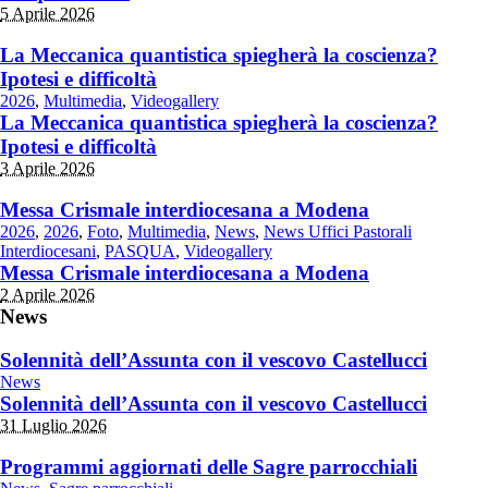
5 Aprile 2026
La Meccanica quantistica spiegherà la coscienza?
Ipotesi e difficoltà
2026
,
Multimedia
,
Videogallery
La Meccanica quantistica spiegherà la coscienza?
Ipotesi e difficoltà
3 Aprile 2026
Messa Crismale interdiocesana a Modena
2026
,
2026
,
Foto
,
Multimedia
,
News
,
News Uffici Pastorali
Interdiocesani
,
PASQUA
,
Videogallery
Messa Crismale interdiocesana a Modena
2 Aprile 2026
News
Solennità dell’Assunta con il vescovo Castellucci
News
Solennità dell’Assunta con il vescovo Castellucci
31 Luglio 2026
Programmi aggiornati delle Sagre parrocchiali