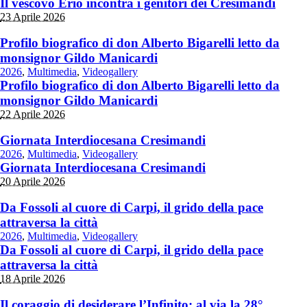
Il vescovo Erio incontra i genitori dei Cresimandi
23 Aprile 2026
Profilo biografico di don Alberto Bigarelli letto da
monsignor Gildo Manicardi
2026
,
Multimedia
,
Videogallery
Profilo biografico di don Alberto Bigarelli letto da
monsignor Gildo Manicardi
22 Aprile 2026
Giornata Interdiocesana Cresimandi
2026
,
Multimedia
,
Videogallery
Giornata Interdiocesana Cresimandi
20 Aprile 2026
Da Fossoli al cuore di Carpi, il grido della pace
attraversa la città
2026
,
Multimedia
,
Videogallery
Da Fossoli al cuore di Carpi, il grido della pace
attraversa la città
18 Aprile 2026
Il coraggio di desiderare l’Infinito: al via la 28°