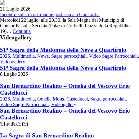
21 Luglio 2026
Incontro sulla ricostruzione post sisma a Concordia
Mercoledì 22 luglio, alle 20.30, la Sala Magna del Municipio di
Concordia sulla Secchia (Palazzo Corbelli, Piazza della Repubblica
19)…
Continua
Videogallery
51ª Sagra della Madonna della Neve a Quartirolo
2026
,
Multimedia
,
News
,
Sagre parrocchiali
,
Video Sagre Parrocchiali
,
Videogallery
51ª Sagra della Madonna della Neve a Quartirolo
8 Luglio 2026
San Bernardino Realino – Omelia del Vescovo Erio
Castellucci
2026
,
Multimedia
,
Omelie Mons. Castellucci
,
Sagre parrocchiali
,
Video Sagre Parrocchiali
,
Videogallery
San Bernardino Realino – Omelia del Vescovo Erio
Castellucci
5 Luglio 2026
La Sagra di San Bernardino Realino