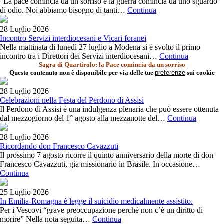
“La pace comincia da un sorriso e la guerra comincia da uno sguardo
di odio. Noi abbiamo bisogno di tanti…
Continua
28 Luglio 2026
Incontro Servizi interdiocesani e Vicari foranei
Nella mattinata di lunedì 27 luglio a Modena si è svolto il primo
incontro tra i Direttori dei Servizi interdiocesani…
Continua
Sagra di Quartirolo: la Pace comincia da un sorriso
Questo contenuto non è disponibile per via delle tue
preferenze
sui cookie
28 Luglio 2026
Celebrazioni nella Festa del Perdono di Assisi
Il Perdono di Assisi è una indulgenza plenaria che può essere ottenuta
dal mezzogiorno del 1° agosto alla mezzanotte del…
Continua
28 Luglio 2026
Ricordando don Francesco Cavazzuti
Il prossimo 7 agosto ricorre il quinto anniversario della morte di don
Francesco Cavazzuti, già missionario in Brasile. In occasione…
Continua
25 Luglio 2026
In Emilia-Romagna è legge il suicidio medicalmente assistito.
Per i Vescovi “grave preoccupazione perchè non c’è un diritto di
morire” Nella nota seguita…
Continua