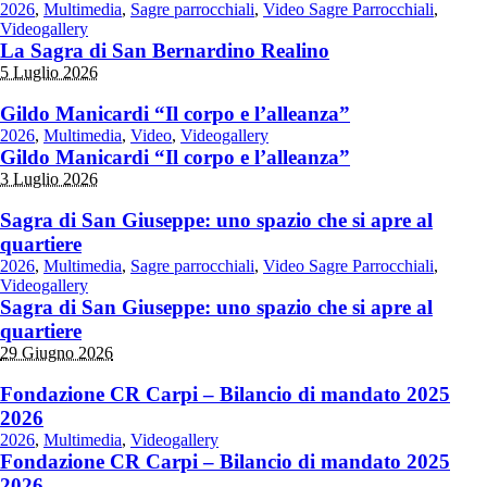
2026
,
Multimedia
,
Sagre parrocchiali
,
Video Sagre Parrocchiali
,
Videogallery
La Sagra di San Bernardino Realino
5 Luglio 2026
Gildo Manicardi “Il corpo e l’alleanza”
2026
,
Multimedia
,
Video
,
Videogallery
Gildo Manicardi “Il corpo e l’alleanza”
3 Luglio 2026
Sagra di San Giuseppe: uno spazio che si apre al
quartiere
2026
,
Multimedia
,
Sagre parrocchiali
,
Video Sagre Parrocchiali
,
Videogallery
Sagra di San Giuseppe: uno spazio che si apre al
quartiere
29 Giugno 2026
Fondazione CR Carpi – Bilancio di mandato 2025
2026
2026
,
Multimedia
,
Videogallery
Fondazione CR Carpi – Bilancio di mandato 2025
2026