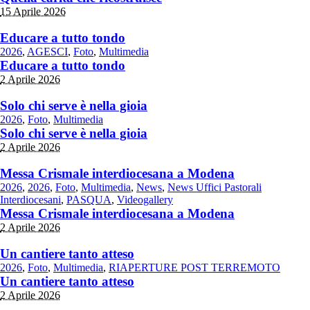
15 Aprile 2026
Educare a tutto tondo
2026
,
AGESCI
,
Foto
,
Multimedia
Educare a tutto tondo
2 Aprile 2026
Solo chi serve è nella gioia
2026
,
Foto
,
Multimedia
Solo chi serve è nella gioia
2 Aprile 2026
Messa Crismale interdiocesana a Modena
2026
,
2026
,
Foto
,
Multimedia
,
News
,
News Uffici Pastorali
Interdiocesani
,
PASQUA
,
Videogallery
Messa Crismale interdiocesana a Modena
2 Aprile 2026
Un cantiere tanto atteso
2026
,
Foto
,
Multimedia
,
RIAPERTURE POST TERREMOTO
Un cantiere tanto atteso
2 Aprile 2026